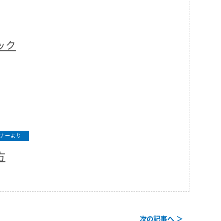
ック
ナーより
方
次の記事へ ＞